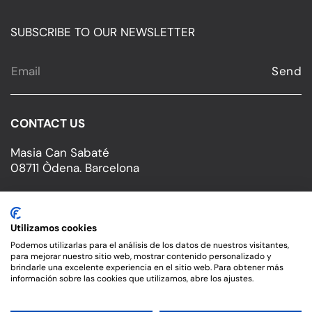
SUBSCRIBE TO OUR NEWSLETTER
CONTACT US
Masia Can Sabaté
08711 Òdena. Barcelona
T.
34 630 003 854
cristina@cansabate.com
Utilizamos cookies
Podemos utilizarlas para el análisis de los datos de nuestros visitantes,
para mejorar nuestro sitio web, mostrar contenido personalizado y
brindarle una excelente experiencia en el sitio web. Para obtener más
información sobre las cookies que utilizamos, abre los ajustes.
©
2026
Can Sabaté. All rights reserved.