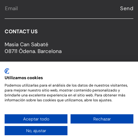
CONTACT US
Masia Can Sabaté
08711 Òdena. Barcelona
T.
34 630 003 854
cristina@cansabate.com
Utilizamos cookies
Podemos utilizarlas para el análisis de los datos de nuestros visitantes,
para mejorar nuestro sitio web, mostrar contenido personalizado y
brindarle una excelente experiencia en el sitio web. Para obtener más
información sobre las cookies que utilizamos, abre los ajustes.
©
2026
Can Sabaté. All rights reserved.
Legal warning
Privacy policy
Cookies policy
Aceptar todo
Rechazar
No, ajustar